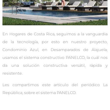
En Hogares de Costa Rica, seguimos a la vanguardia
de la tecnología, por esto en nuestro proyecto,
Condominio Azul, en Desamparados de Alajuela,
usamos el sistema constructivo PANELCO, la cuál nos
da una solución constructiva versátil, rápida y
resistente.
Les compartimos este artículo del periódico La
República, sobre el sistema PANELCO.