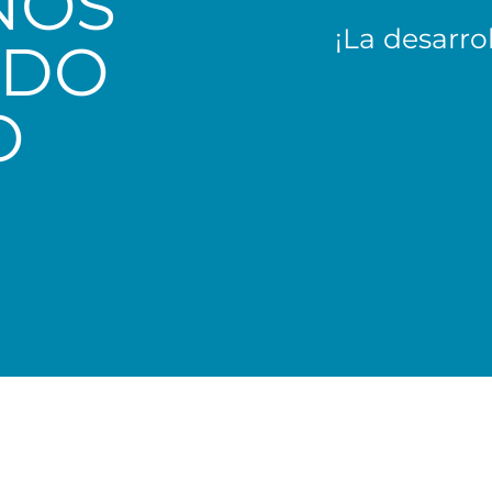
ÑOS
¡La desarro
ADO
O